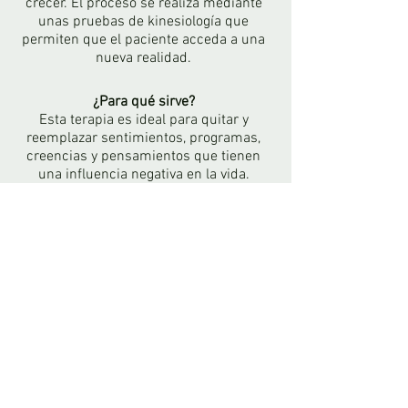
crecer. El proceso se realiza mediante
unas pruebas de kinesiología que
permiten que el paciente acceda a una
nueva realidad.
¿Para qué sirve?
Esta terapia es ideal para quitar y
reemplazar sentimientos, programas,
creencias y pensamientos que tienen
una influencia negativa en la vida.
Algunos de sus beneficios son:
- Reprogramar el ADN para cambiar
creencias negativas por positivas.
- Generar paz, armonía, ecuanimidad,
calma, sanación física y emocional.
- Descubrir nuevos talentos.
- Generar vitalidad y mejorar la salud
física.